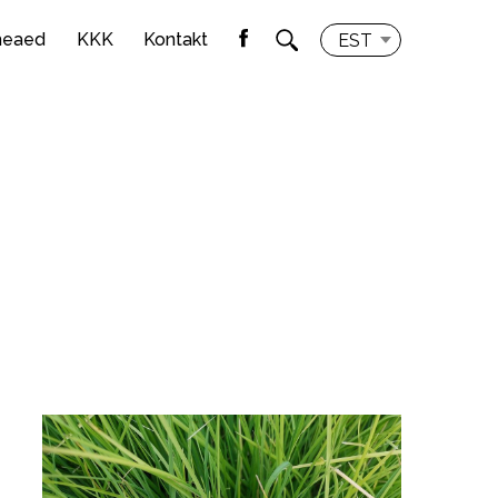
meaed
KKK
Kontakt
EST