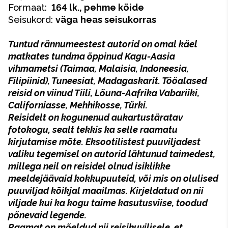
Formaat:
164 lk., pehme köide
Seisukord:
väga
heas seisukorras
Tuntud rännumeestest autorid on omal käel
matkates tundma õppinud Kagu-Aasia
vihmametsi (Taimaa, Malaisia, Indoneesia,
Filipiinid), Tuneesiat, Madagaskarit. Tööalased
reisid on viinud T
iili, L
õuna-Aafrika Vabariiki,
Californiasse, Mehhikosse, T
ürki.
Reisidelt on kogunenud aukartustäratav
fotokogu, sealt tekkis ka selle raamatu
kirjutamise mõte. Eksootilistest puuviljadest
valiku tegemisel on autorid lähtunud taimedest,
millega neil on reisidel olnud isiklikke
meeldejäävaid kokkupuuteid, või mis on olulised
puuviljad kõikjal maailmas. Kirjeldatud on nii
viljade kui ka kogu taime kasutusviise, toodud
põnevaid legende.
Raamat on mõeldud nii reisihuvilisele, et