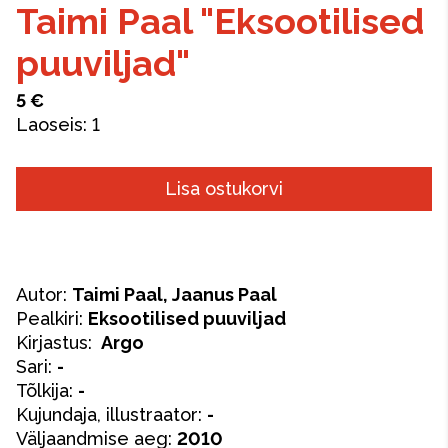
Taimi Paal "Eksootilised
puuviljad"
5 €
Laoseis:
1
Lisa ostukorvi
Autor:
Taimi Paal, Jaanus Paal
Pealkiri:
Eksootilised puuviljad
Kirjastus:
Argo
Sari:
-
Tõlkija:
-
Kujundaja, illustraator:
-
Väljaandmise aeg:
2010