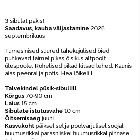
3 sibulat pakis!
Saadavus, kauba väljastamine
2026
septembrikuus
Tumesinised suured tähekujulised õied
puhkevad taimel pikas õisikus altpoolt
ülespoole. Rohelised pikad kitsad lehed. Kaunis
aias peenral ja potis. Hea lõikelill.
Talvekindel püsik-sibullill
Kõrgus
70-90 cm
Laius
15 cm
Sibulate istutusvahe
10 cm
Õitsemisaeg
juuni
Kasvukoht
päikselisel ja poolvarjulisel soojal
huumusrikkal parasniiskel huumusrikkal pinnasel.