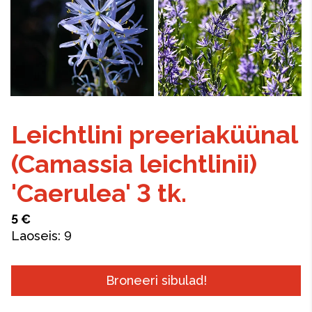
Leichtlini preeriaküünal
(Camassia leichtlinii)
'Caerulea' 3 tk.
5 €
Laoseis:
9
Broneeri sibulad!