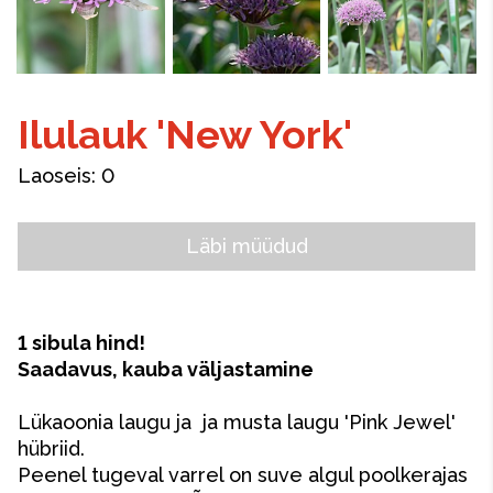
Ilulauk 'New York'
Laoseis:
0
Läbi müüdud
1 sibula hind!
Saadavus, kauba väljastamine
Lükaoonia laugu ja ja musta laugu 'Pink Jewel'
hübriid.
Peenel tugeval varrel on suve algul poolkerajas