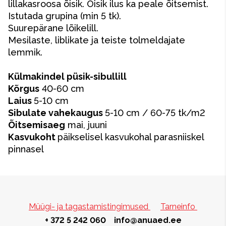
lillakasroosa õisik. Õisik ilus ka peale õitsemist.
Istutada grupina (min 5 tk).
Suurepärane lõikelill.
Mesilaste, liblikate ja teiste tolmeldajate
lemmik.
Külmakindel püsik-sibullill
Kõrgus
40-60 cm
Laius
5-10 cm
Sibulate vahekaugus
5-10 cm / 60-75 tk/m2
Õitsemisaeg
mai, juuni
Kasvukoht
päikselisel kasvukohal parasniiskel
pinnasel
Müügi- ja tagastamistingimused
Tarneinfo
+ 372 5 242 060
info@anuaed.ee