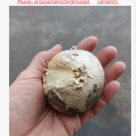
Müügi- ja tagastamistingimused
Tarneinfo