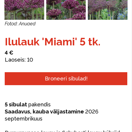
Fotod: Anuaed
Ilulauk 'Miami' 5 tk.
4 €
Laoseis:
10
Broneeri sibulad!
5 sibulat
pakendis
Saadavus, kauba väljastamine
2026
septembrikuus