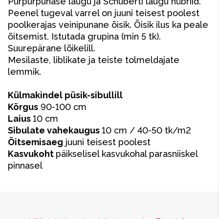
Purpurpunase laugu ja Schuberti laugu hübriid.
Peenel tugeval varrel on juuni teisest poolest
poolkerajas veinipunane õisik. Õisik ilus ka peale
õitsemist. Istutada grupina (min 5 tk).
Suurepärane lõikelill.
Mesilaste, liblikate ja teiste tolmeldajate
lemmik.
Külmakindel püsik-sibullill
Kõrgus
90-100 cm
Laius
10 cm
Sibulate vahekaugus
10 cm / 40-50 tk/m2
Õitsemisaeg
juuni teisest poolest
Kasvukoht
päikselisel kasvukohal parasniiskel
pinnasel