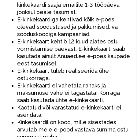
kinkekaardi saaja emailile 1-3 tööpäeva
jooksul peale tasumist.
E-kinkekaardiga kehtivad kõik e-poes
olevad soodustused ja pakkumised, va
sooduskoodiga kampaaniad.
E-kinkekaart kehtib 12 kuud alates ostu
vormistamise päevast. E-kinkekaarti saab
kasutada ainult Anuaed.ee e-poes kaupade
eest tasumisel.
E-kinkekaart tuleb realiseerida ühe
ostukorraga.
E-kinkekaarti ei vahetata rahaks ja
maksumuse vahe ei tagastata! Korraga
saab kasutada ühte e-kinkekaarti.
Kaotatud või varastatud e-kinkekaarti ei
asendata.
Kinkekaardil on kood, mille sisestades
arvutab meie e-pood vastava summa ostu
summast maha.